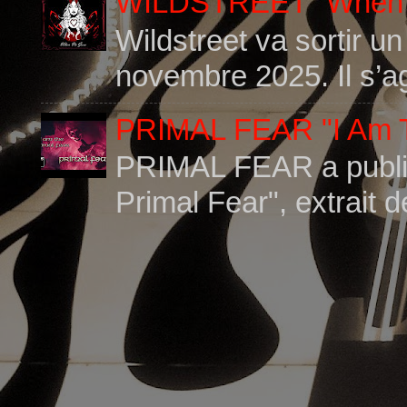
WILDSTREET "When I
Wildstreet va sortir u
novembre 2025. Il s’ag
PRIMAL FEAR "I Am T
PRIMAL FEAR a publié 
Primal Fear", extrait 